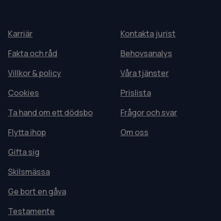
Karriär
Kontakta jurist
Fakta och råd
Behovsanalys
Villkor & policy
Våra tjänster
Cookies
Prislista
Ta hand om ett dödsbo
Frågor och svar
Flytta ihop
Om oss
Gifta sig
Skilsmässa
Ge bort en gåva
Testamente