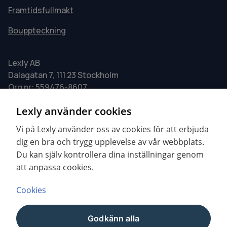
Framtidsfullmakt
Bouppteckning
Lexly AB
Dalagatan 7, 111 23 Stockholm
Org nr: 559476-8607
0771 - 24 00 24
Lexly använder cookies
info@lexly.se
Vi på Lexly använder oss av cookies för att erbjuda
dig en bra och trygg upplevelse av vår webbplats.
Våra öppettider:
Du kan själv kontrollera dina inställningar genom
att anpassa cookies.
Måndag - Fredag 09.00–17.00
Cookies
YouTube
LinkedIn
Godkänn alla