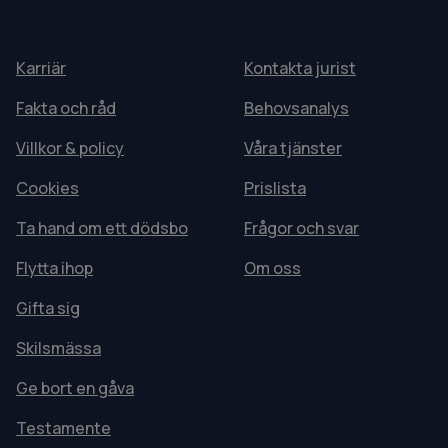
Karriär
Kontakta jurist
Fakta och råd
Behovsanalys
Villkor & policy
Våra tjänster
Cookies
Prislista
Ta hand om ett dödsbo
Frågor och svar
Flytta ihop
Om oss
Gifta sig
Skilsmässa
Ge bort en gåva
Testamente