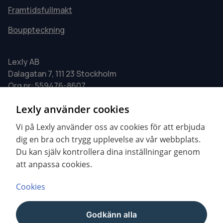
Framtidsfullmakt
Bouppteckning
Lexly AB
Dalagatan 7, 111 23 Stockholm
Org nr: 559476-8607
0771 - 24 00 24
Lexly använder cookies
info@lexly.se
Vi på Lexly använder oss av cookies för att erbjuda
dig en bra och trygg upplevelse av vår webbplats.
Våra öppettider:
Du kan själv kontrollera dina inställningar genom
att anpassa cookies.
Måndag - Fredag 09.00–17.00
Cookies
YouTube
LinkedIn
Godkänn alla