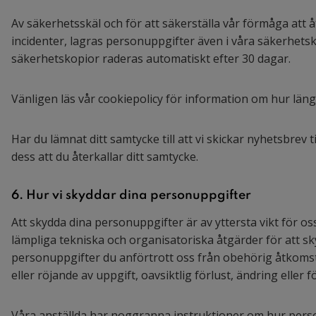
Av säkerhetsskäl och för att säkerställa vår förmåga att å
incidenter, lagras personuppgifter även i våra säkerhetsk
säkerhetskopior raderas automatiskt efter 30 dagar.
Vänligen läs vår cookiepolicy för information om hur läng
Har du lämnat ditt samtycke till att vi skickar nyhetsbrev til
dess att du återkallar ditt samtycke.
6. Hur vi skyddar dina personuppgifter
Att skydda dina personuppgifter är av yttersta vikt för os
lämpliga tekniska och organisatoriska åtgärder för att s
personuppgifter du anförtrott oss från obehörig åtkomst
eller röjande av uppgift, oavsiktlig förlust, ändring eller f
Våra anställda har noggranna instruktioner om hur pers