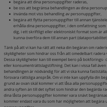
begära att dina personuppgifter raderas,
be oss att begränsa behandlingen av dina personup
invända mot viss behandling av personuppgifter,
begära att flytta personuppgifter till annan tjänste
erhålla dina personuppgifter, i den omfattning som d
dig, i ett skriftligt eller elektroniskt format som är 
kunna överföra dem till annan part (dataportabilitet)
Tänk på att vi kan ha rätt att neka din begäran om radering
skyldigheter som hindrar oss från att omedelbart radera 
Dessa skyldigheter kan till exempel bero på bokförings- o
eller konsumenträttslagstiftning. Det kan i vissa fall även
behandlingen är nödvändig för att vi ska kunna fastställa,
försvara rättsliga anspråk. Om vi inte kan uppfylla din b
grund av ovan skäl kommer vi att låsa alla personuppgifter 
andra syften än till det syftet som hindrar den begärda ra
dina låsta personuppgifter kommer vara snävt begränsad
kommer endast vara du som har möjligheten att begära u