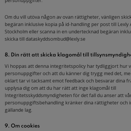
personuppgifter.
Om du vill utöva någon av ovan rättigheter, vänligen ski
begäran inklusive kopia på id-handling per post till Lexly
Stockholm eller scanna in en undertecknad begäran inklu
skicka till dataskyddsombud@lexly.se
8. Din rätt att skicka klagomål till tillsynsmyndigh
Vi hoppas att denna integritetspolicy har tydliggjort hur 
personuppgifter och att du känner dig trygg med det, m
oklart tar vi tacksamt emot feedback och besvarar dina frå
upplysa dig om att du har rätt att inge klagomål till
Integritetsskyddsmyndigheten för det fall du anser att vå
personuppgiftsbehandling kränker dina rättigheter och i
gällande lag.
9. Om cookies