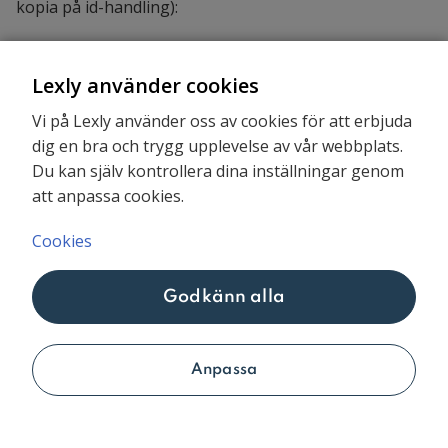
kopia på id-handling):
Lexly AB
Lexly använder cookies
att. Dataskyddsombud
Dalagatan 7
Vi på Lexly använder oss av cookies för att erbjuda
111 23 Stockholm
dig en bra och trygg upplevelse av vår webbplats.
Du kan själv kontrollera dina inställningar genom
att anpassa cookies.
Vid frågor om vår behandling av personuppgifter är du 
kontakt med vårt dataskyddsombud som nås på: datasky
Cookies
0771-24 00 24
Godkänn alla
Anpassa
Kontakta oss