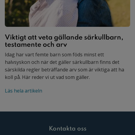
Vik­tigt att veta gäl­lan­de sär­kull­barn,
tes­ta­men­te och arv
Idag har vart femte barn som föds minst ett
halvsyskon och när det gäller särkullbarn finns det
särskilda regler beträffande arv som är viktiga att ha
koll på. Här reder vi ut vad som gäller.
Läs hela artikeln
Kontakta oss