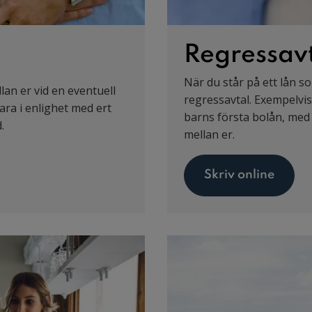
Regressav
När du står på ett lån so
lan er vid en eventuell
regressavtal. Exempelvi
vara i enlighet med ert
barns första bolån, med 
.
mellan er.
Skriv online