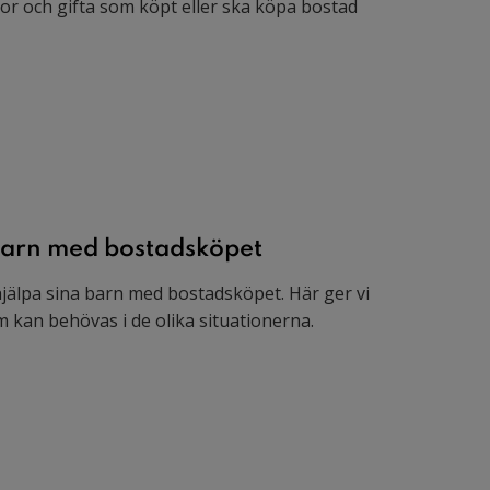
bor och gifta som köpt eller ska köpa bostad
na barn med bostadsköpet
l hjälpa sina barn med bostadsköpet. Här ger vi
m kan behövas i de olika situationerna.