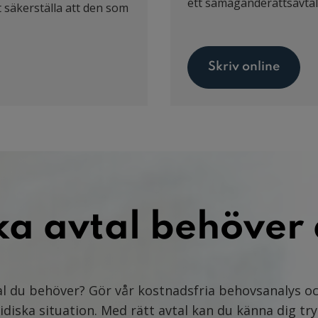
ett samäganderättsavtal
t säkerställa att den som
Skriv online
ka avtal behöver
al du behöver? Gör vår kostnadsfria behovsanalys oc
ridiska situation. Med rätt avtal kan du känna dig try