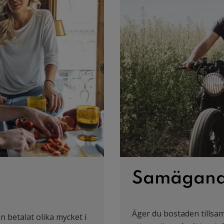
Samägande
Äger du bostaden tillsam
en betalat olika mycket i