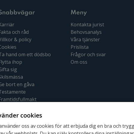
Snabbvägar
Meny
Karriär
Kontakta jurist
Fakta och råd
Behovsanalys
Villkor & policy
Våra tjänster
Cookies
Prislista
Ta hand om ett dödsbo
Frågor och svar
Flytta ihop
Om oss
Gifta sig
Skilsmässa
Ge bort en gåva
Testamente
Framtidsfullmakt
Bouppteckning
vänder cookies
 använder oss av cookies för att erbjuda dig en bra och tryg
av vår webbplats. Du kan själv kontrollera dina inställninga