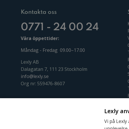
Kontakta oss
0771 - 24 00 24
Våra öppettider:
Måndag - Fredag 09.00–17.00
Lexly AB
Dalagatan 7, 111 23 Stockholm
info@lexly.se
Org nr: 559476-8607
Lexly an
Vi på Lexly
upplevelse 