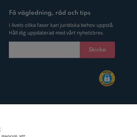
Få vägledning, råd och tips
I livets olika faser kan juridiska behov uppstå.
Håll dig uppdaterad med vårt nyhetsbrev.
g
r genom att