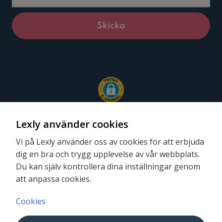
Lexly använder cookies
Vi på Lexly använder oss av cookies för att erbjuda
dig en bra och trygg upplevelse av vår webbplats.
Följ oss
Du kan själv kontrollera dina inställningar genom
att anpassa cookies.
Cookies