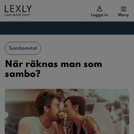
Logga in
Meny
Samboavtal
När räknas man som
sambo?