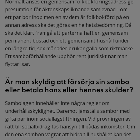
Normalt anses en gemensam folkbokföringsadress ge
presumtion för äktenskapsliknande samlevnad - om
ett par bor ihop men en av dem är folkbokförd på en
annan adress ska det göras en helhetsbedömning. Då
ska det klart framgå att parterna haft en gemensam
permanent bostad och ett gemensamt hushåll under
en längre tid, sex månader brukar gälla som riktmärke.
Ett samboförhållande upphör rent juridiskt när man
flyttar isär.
Är man skyldig att försörja sin sambo
eller betala hans eller hennes skulder?
Sambolagen innehåller inte några regler om
underhållsskyldighet. Däremot jämställs sambor med
gifta par inom sociallagstiftningen. Vid prövningen av
rätt till socialbidrag tas hänsyn till bådas inkomster. Om
den ena sambon vägrar att bidra till hushållet kan det