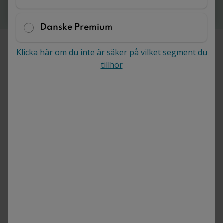
Du betalar i sista steget
Danske Premium
Klicka här om du inte är säker på vilket segment du
tillhör
Varför skuldebrev för olika
kontantinsatser?
Utan skuldebrev riskerar den som betalar mer i
kontantinsats för bostaden att inte få tillbaka hela
summan vid en separation eller skilsmässa.
Så här fungerar det