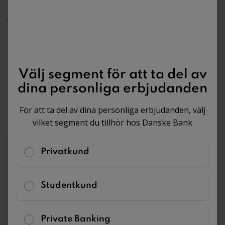
eller skilsmässa.
Tänk på att ni behöver skriva ett samboavtal eller
äktenskapsförord för att skuldebrevet ska gälla.
Välj segment för att ta del av
dina personliga erbjudanden
Skriv online
Prata med jurist
För att ta del av dina personliga erbjudanden, välj
895 kr
Boka här
vilket segment du tillhör hos Danske Bank
895 kr
Privatkund
På 10 min skriver du ett juridiskt korrekt skuldebrev
Studentkund
Skriv online
Private Banking