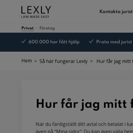
Kontakta jurist
Privat
Företag
600 000 har fått hjälp
Prata med jurist
Nöjd kund-garanti*
Hem
Så här fungerar Lexly
Hur får jag mitt 
Hur får jag mitt
När du färdigställt ditt avtal och betalat i k
även på "Mina sidor". Du kan även välja hemle