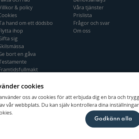
Villkor & policy
Våra tjänster
Cookies
Prislista
Ta hand om ett dödsbo
Frågor och svar
Flytta ihop
Om oss
Gifta sig
Skilsmässa
Ge bort en gåva
Testamente
Framtidsfullmakt
Bouppteckning
vänder cookies
 använder oss av cookies för att erbjuda dig en bra och tryg
av vår webbplats. Du kan själv kontrollera dina inställninga
okies.
Lexly © 2026
Godkänn alla