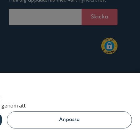
g
r genom att
Följ oss
Anpassa