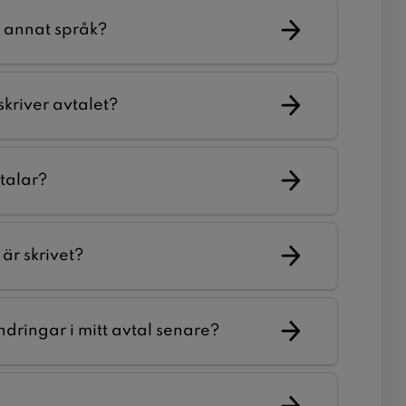
tt annat språk?
skriver avtalet?
etalar?
är skrivet?
ndringar i mitt avtal senare?