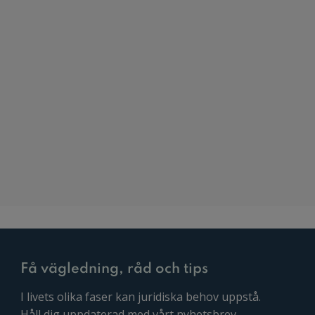
Få vägledning, råd och tips
I livets olika faser kan juridiska behov uppstå.
Håll dig uppdaterad med vårt nyhetsbrev.