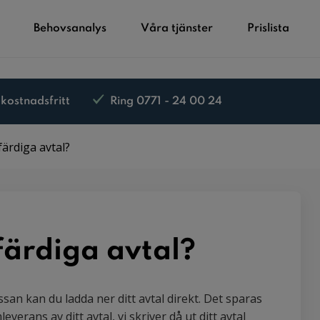
Behovsanalys
Våra tjänster
Prislista
 kostnadsfritt
Ring 0771 - 24 00 24
färdiga avtal?
 färdiga avtal?
assan kan du ladda ner ditt avtal direkt. Det sparas
verans av ditt avtal, vi skriver då ut ditt avtal