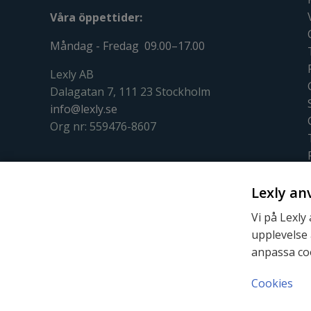
Våra öppettider:
Måndag - Fredag 09.00–17.00
Lexly AB
Dalagatan 7, 111 23 Stockholm
info@lexly.se
Org nr: 559476-8607
Lexly an
Vi på Lexly
upplevelse 
anpassa co
Cookies