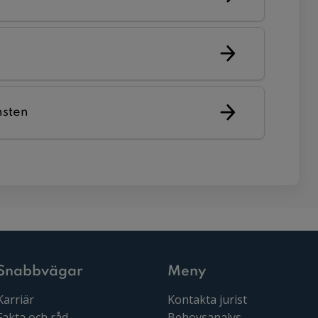
nsten
Snabbvägar
Meny
Karriär
Kontakta jurist
Fakta och råd
Behovsanalys