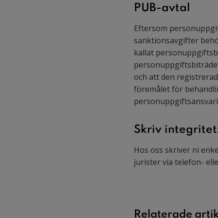
PUB-avtal
Eftersom personuppgift
sanktionsavgifter beh
kallat personuppgiftsbi
personuppgiftsbiträdet
och att den registrera
föremålet för behandli
personuppgiftsansvarig
Skriv integrite
Hos oss skriver ni enk
jurister via telefon- elle
Relaterade artik