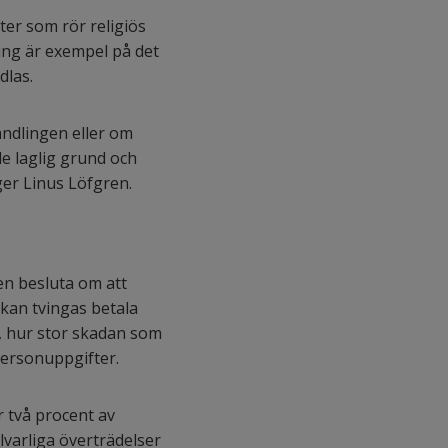
er som rör religiös
ing är exempel på det
dlas.
andlingen eller om
e laglig grund och
ger Linus Löfgren.
en besluta om att
 kan tvingas betala
r, hur stor skadan som
personuppgifter.
r två procent av
lvarliga överträdelser