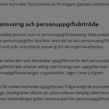
oner euro eller fyra procent av företagets globala omsättni
ansvarig och personuppgiftsbiträde
juridisk person, som är personuppgiftsansvarig. Vilka änd
v personuppgifter bestäms även det av den personuppgiftsa
n som står som ytterst ansvarig för att reglerna efterlevs.
de kallas den som behandlar uppgifterna för den personupp
iftsbiträde arbetar aldrig i det företag vars uppgifter man
sonuppgiftsansvariges organisation, säger Linus Löfgren.
 får endast behandla uppgifterna i fråga enligt de instrukt
e. Skyldigheter såsom att säkerställa en lämplig säkerhets
 över behandlingar gäller numera även för personuppgiftsbit