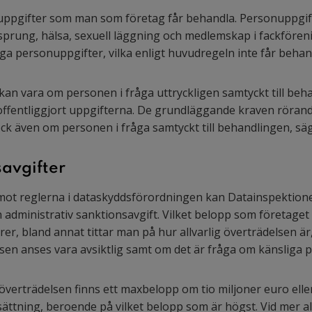
nuppgifter som man som företag får behandla. Personuppgift
rsprung, hälsa, sexuell läggning och medlemskap i fackfören
a personuppgifter, vilka enligt huvudregeln inte får behan
kan vara om personen i fråga uttryckligen samtyckt till beh
 offentliggjort uppgifterna. De grundläggande kraven rörand
ck även om personen i fråga samtyckt till behandlingen, sä
avgifter
 mot reglerna i dataskyddsförordningen kan Datainspektion
 administrativ sanktionsavgift. Vilket belopp som företaget
orer, bland annat tittar man på hur allvarlig överträdelsen ä
lsen anses vara avsiktlig samt om det är fråga om känsliga 
 överträdelsen finns ett maxbelopp om tio miljoner euro elle
ättning, beroende på vilket belopp som är högst. Vid mer al