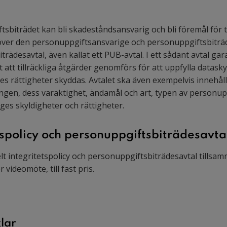
sbiträdet kan bli skadeståndsansvarig och bli föremål för t
över den personuppgiftsansvarige och personuppgiftsbiträd
trädesavtal, även kallat ett PUB-avtal. I ett sådant avtal ga
 att tillräckliga åtgärder genomförs för att uppfylla datas
des rättigheter skyddas. Avtalet ska även exempelvis innehå
ngen, dess varaktighet, ändamål och art, typen av personu
es skyldigheter och rättigheter.
tspolicy och personuppgiftsbiträdesavta
elt integritetspolicy och personuppgiftsbiträdesavtal tills
r videomöte, till fast pris.
lar