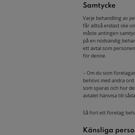
Samtycke
Varje behandling av pe
får alltså endast ske 
måste antingen samtyck
på en nödvändig behand
ett avtal som personen 
för denne.
– Om du som företagare 
behövs med andra ord 
som sparas och hur dess
avtalet hänvisa till så
Så fort ett företag be
Känsliga perso