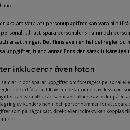
2 min
et bra att veta att personuppgifter kan vara allt if
d personal, till att spara personalens namn och pers
och ersättningar. Det finns även en hel del regler du 
sa uppgifter, bland annat finns det särskilt känsliga
ter inkluderar även foton
samlar in och sparar uppgifter om företagets personal eller
s regler att förhålla sig till avseende lagringen av dessa per
fter kan vara allt ifrån sammanställande av bilder på de ans
l lagring av kunders namn och personnummer för att spara s
ifter som på något sätt, direkt eller indirekt, kan kopplas ti
ppgift.