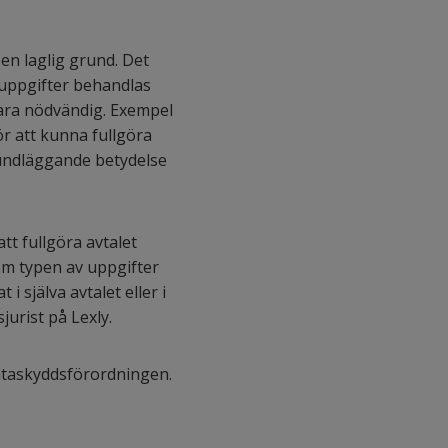
en laglig grund. Det
 uppgifter behandlas
vara nödvändig. Exempel
r att kunna fullgöra
grundläggande betydelse
tt fullgöra avtalet
m typen av uppgifter
 själva avtalet eller i
jurist på Lexly.
dataskyddsförordningen.