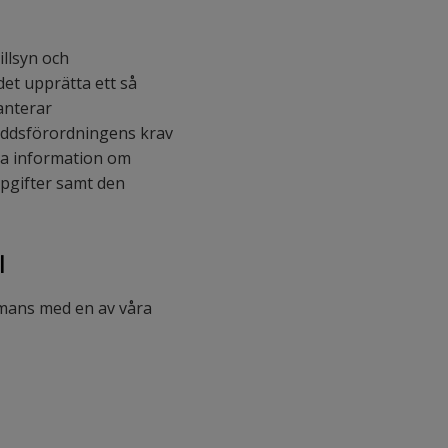
illsyn och
et upprätta ett så
ranterar
kyddsförordningens krav
lla information om
ppgifter samt den
l
ammans med en av våra