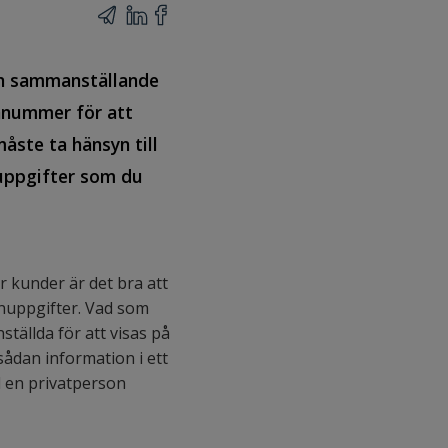
rån sammanställande
onnummer för att
måste ta hänsyn till
 uppgifter som du
 kunder är det bra att
sonuppgifter. Vad som
tällda för att visas på
ådan information i ett
ll en privatperson