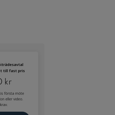
iträdesavtal
 till fast pris
 kr
tis första möte
on eller video.
krav.