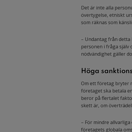
Det är inte alla perso
övertygelse, etniskt u
som räknas som känslig
– Undantag från detta 
personen i fråga själv
nödvändighet gäller do
Höga sanktions
Om ett företag bryter
företaget ska betala en
beror på flertalet fakt
skett är, om överträde
– För mindre allvarliga
företagets globala oms