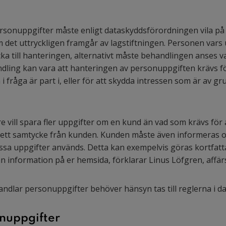
rsonuppgifter måste enligt dataskyddsförordningen vila på 
om det uttryckligen framgår av lagstiftningen. Personen vars
a till hanteringen, alternativt måste behandlingen anses 
ling kan vara att hanteringen av personuppgiften krävs fö
i fråga är part i, eller för att skydda intressen som är av 
vill spara fler uppgifter om en kund än vad som krävs för a
ett samtycke från kunden. Kunden måste även informeras o
a uppgifter används. Detta kan exempelvis göras kortfattat i
dan information på er hemsida, förklarar Linus Löfgren, affärs
handlar personuppgifter behöver hänsyn tas till reglerna i 
nuppgifter