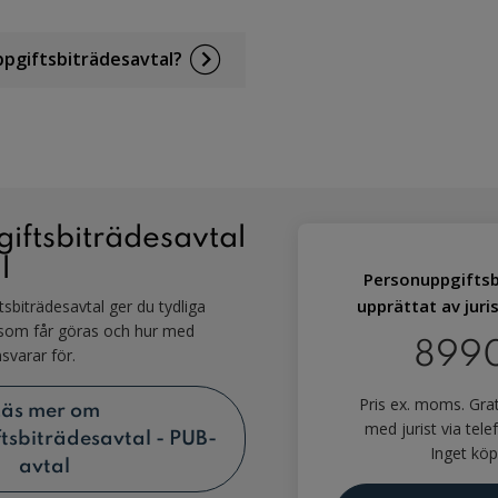
ppgiftsbiträdesavtal?
iftsbiträdesavtal
l
Personuppgiftsb
upprättat av jurist
sbiträdesavtal ger du tydliga
 som får göras och hur med
8990
svarar för.
Pris ex. moms. Gra
Läs mer om
med jurist via telef
tsbiträdesavtal - PUB-
Inget köp
avtal