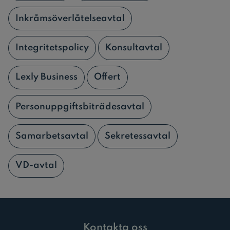
Inkråmsöverlåtelseavtal
Integritetspolicy
Konsultavtal
Lexly Business
Offert
Personuppgiftsbiträdesavtal
Samarbetsavtal
Sekretessavtal
VD-avtal
Kontakta oss