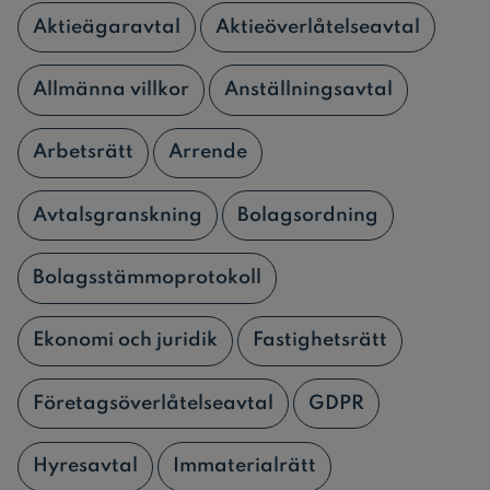
Aktieägaravtal
Aktieöverlåtelseavtal
Allmänna villkor
Anställningsavtal
Arbetsrätt
Arrende
Avtalsgranskning
Bolagsordning
Bolagsstämmoprotokoll
Ekonomi och juridik
Fastighetsrätt
Företagsöverlåtelseavtal
GDPR
Hyresavtal
Immaterialrätt