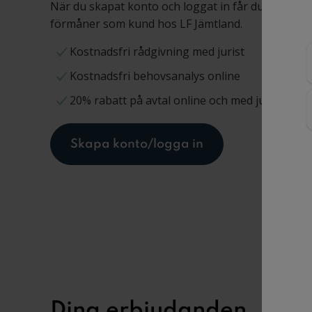
När du skapat konto och loggat in får du tillgång ti
förmåner som kund hos LF Jämtland.
Kostnadsfri rådgivning med jurist
Kostnadsfri behovsanalys online
20% rabatt på avtal online och med jurist
Skapa konto/logga in
Dina erbjudanden