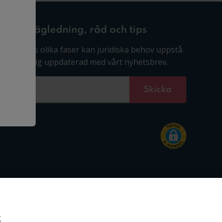
Få vägledning, råd och tips
I livets olika faser kan juridiska behov uppstå.
Håll dig uppdaterad med vårt nyhetsbrev.
g