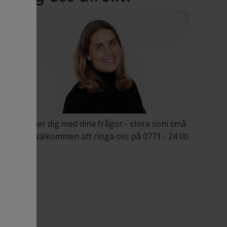
Vi hjälper dig med dina frågor - stora som små.
Varmt välkommen att ringa oss på 0771 - 24 00
24.