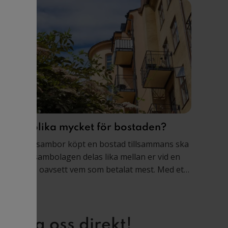
etalat olika mycket för bostaden?
m ni som sambor köpt en bostad tillsammans ska
en enligt sambolagen delas lika mellan er vid en
eparation, oavsett vem som betalat mest. Med ett
amboavtal kan ni bestämma att bostadens värde
stället ska fördelas i enlighet med era ägarandelar.
Ring oss direkt!