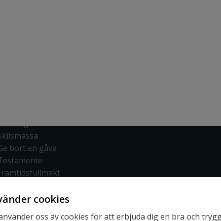
hjälpa dig istället för att en person du
inte känner ska bestämma över dig. Här
kan du läsa om allt som kan vara bra att
Snabbvägar
Meny
veta innan!
Karriär
Kontakta jurist
Fakta och råd
Behovsanalys
Villkor & policy
Våra tjänster
Cookies
Prislista
Ta hand om ett dödsbo
Frågor och svar
Flytta ihop
Om oss
Gifta sig
Skilsmässa
Ge bort en gåva
Testamente
Framtidsfullmakt
Bouppteckning
vänder cookies
 använder oss av cookies för att erbjuda dig en bra och tryg