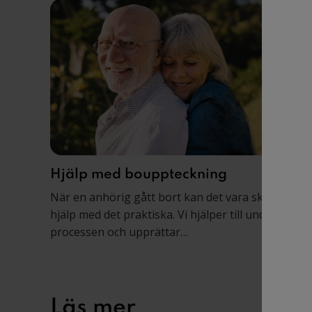
Hjälp med bouppteckning
När en anhörig gått bort kan det vara skönt att få
hjälp med det praktiska. Vi hjälper till under hela
processen och upprättar
bouppteckningshandlingen via telefon- eller
videomöte.
Läs mer