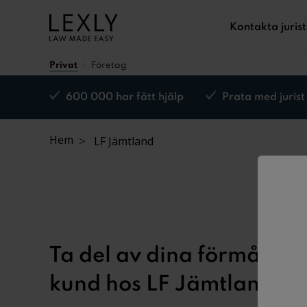
Kontakta jurist
Privat
Företag
600 000 har fått hjälp
Prata med jurist
Nöjd kund-garanti*
Hem
LF Jämtland
Ta del av dina förmåner
kund hos LF Jämtland