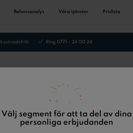
Behovsanalys
Våra tjänster
Prislista
 kostnadsfritt
Ring 0771 - 24 00 24
 som
Välj segment för att ta del av dina
personliga erbjudanden