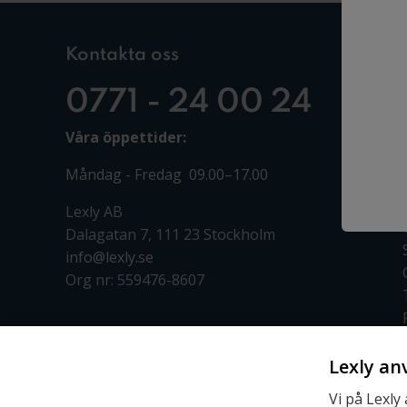
Kontakta oss
0771 - 24 00 24
Våra öppettider:
Måndag - Fredag 09.00–17.00
Lexly AB
Dalagatan 7, 111 23 Stockholm
info@lexly.se
Org nr: 559476-8607
Lexly an
Vi på Lexly