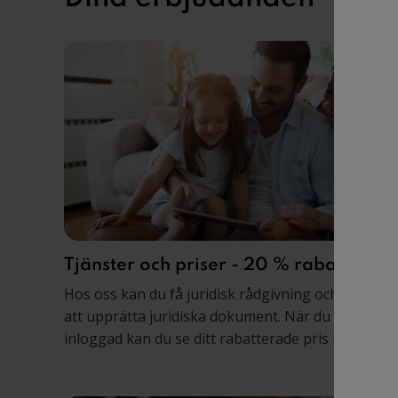
Tjänster och priser - 20 % rabatt
Hos oss kan du få juridisk rådgivning och hjälp m
att upprätta juridiska dokument. När du är
inloggad kan du se ditt rabatterade pris i prislistan