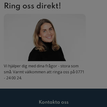
inte känner ska bestämma över dig. Här
Ring oss direkt!
kan du läsa om allt som kan vara bra att
veta innan!
Vi hjälper dig med dina frågor - stora som
små. Varmt välkommen att ringa oss på 0771
- 24 00 24.
Kontakta oss