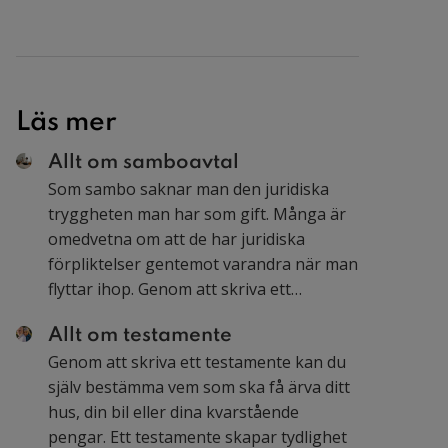
samboavtal kan ni bestämma att bostadens
värde istället ska fördelas i enlighet med era
ägarandelar.
Läs mer
Allt om samboavtal
Som sambo saknar man den juridiska
tryggheten man har som gift. Många är
omedvetna om att de har juridiska
förpliktelser gentemot varandra när man
flyttar ihop. Genom att skriva ett
samboavtal skapar du trygghet för både
Allt om testamente
dig själv och din partner och undviker
Genom att skriva ett testamente kan du
onödiga konflikter i samband med en
själv bestämma vem som ska få ärva ditt
eventuell separation. Här kan du läsa vad
hus, din bil eller dina kvarstående
som är viktigt att tänka på!
pengar. Ett testamente skapar tydlighet