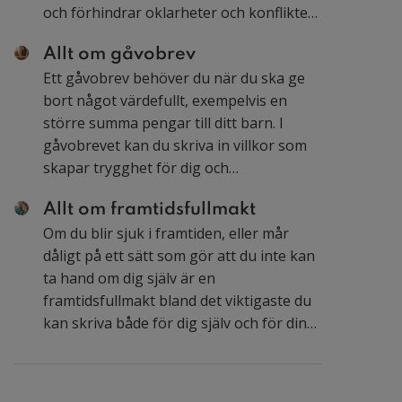
och förhindrar oklarheter och konflikter i
framtiden. Här kan du läsa om de
Allt om gåvobrev
vanligaste frågorna våra jurister får om
Ett gåvobrev behöver du när du ska ge
testamenten.
bort något värdefullt, exempelvis en
större summa pengar till ditt barn. I
gåvobrevet kan du skriva in villkor som
skapar trygghet för dig och
gåvomottagaren.
Allt om framtidsfullmakt
Om du blir sjuk i framtiden, eller mår
dåligt på ett sätt som gör att du inte kan
ta hand om dig själv är en
framtidsfullmakt bland det viktigaste du
kan skriva både för dig själv och för dina
närstående. En framtidsfullmakt gör så
att du själv kan bestämma vem som ska
hjälpa dig istället för att en person du