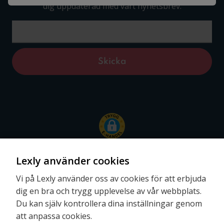
dig uppdaterad med vårt nyhetsbrev.
Lexly använder cookies
Vi på Lexly använder oss av cookies för att erbjuda
dig en bra och trygg upplevelse av vår webbplats.
Följ oss
Du kan själv kontrollera dina inställningar genom
att anpassa cookies.