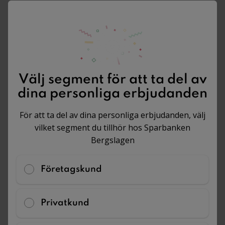
som kund hos Sparbanken
Bergslagen
När du skapat konto och loggat in får du
tillgång till alla dina förmåner som kund hos
Sparbanken Bergslagen.
Välj segment för att ta del av
Kostnadsfri rådgivning med jurist
dina personliga erbjudanden
Kostnadsfri behovsanalys online
För att ta del av dina personliga erbjudanden, välj
Rabatt på avtal skrivna online och
vilket segment du tillhör hos Sparbanken
med jurist
Bergslagen
Skapa konto/logga in
Företagskund
Privatkund
Dina erbjudanden