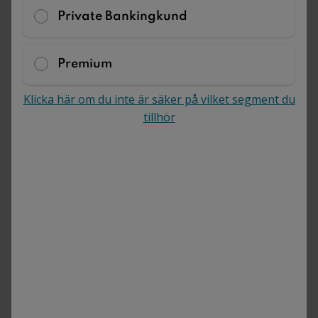
Private Bankingkund
Premium
Klicka här om du inte är säker på vilket segment du
tillhör
Tjänster och priser
Hos oss kan du få juridisk rådgivning och
hjälp med att upprätta juridiska dokument.
När du är inloggad kan du se ditt
rabatterade pris i prislistan.