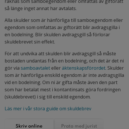
räknas som samboegendom eller omfattas av giftorätt
så länge inget annat har avtalats.
Alla skulder som är hänförliga till samboegendom eller
egendom som omfattas av giftorätt blir avdragsgilla i
en bodelning. Blir skulden avdragsgill så förlorar
skuldebrevet sin effekt.
För att undvika att skulden blir avdragsgill så måste
bostaden undantas från en bodelning, och det är det ni
gör via
samboavtalet
eller
äktenskapsförordet
. Skulder
som är hänförliga enskild egendom är inte avdragsgilla
vid en bodelning. Om ni är gifta måste även den part
som har betalat mest i kontantinsats göra fordringen
(skuldebrevet) i sig till enskild egendom.
Läs mer i vår stora guide om skuldebrev
Skriv online
Prata med jurist