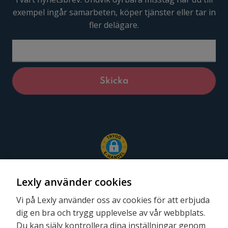
exempel ingår samarbeten, köper tjänster eller tar in
fler delägare.
Lexly använder cookies
Vi på Lexly använder oss av cookies för att erbjuda
dig en bra och trygg upplevelse av vår webbplats.
Följ oss
Du kan själv kontrollera dina inställningar genom