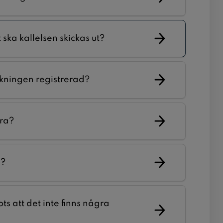
ska kallelsen skickas ut?
ckningen registrerad?
ara?
g?
s att det inte finns några