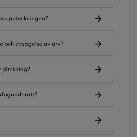
 bouppteckningen?
e och avsägelse av arv?
r jämkning?
örfoganderätt?