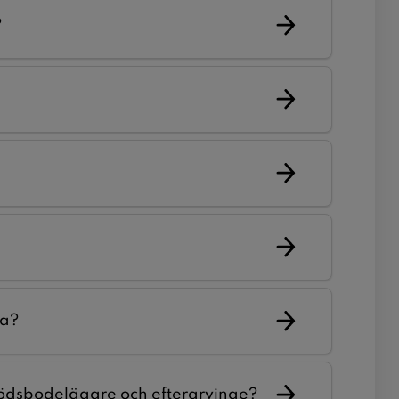
?
la?
 dödsbodelägare och efterarvinge?