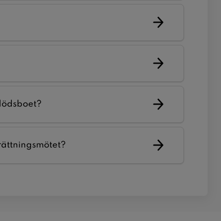
dödsboet?
örrättningsmötet?