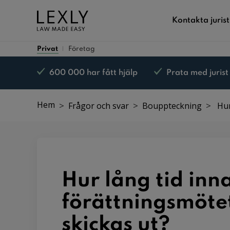
Kontakta jurist
Privat
Företag
600 000 har fått hjälp
Prata med jurist
Nöjd kund-garanti*
Hem
Frågor och svar
Bouppteckning
Hur
Hur lång tid inn
förättningsmötet
skickas ut?