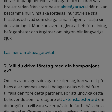
flera kompanjoner eller aktieägare och det kan vara
bra att redan från start ha ett
aktieägaravtal
där ni kan
bestämma hur vinst ska fördelas, hur styrelse ska
tillsättas och vad som ska gälla när någon vill sälja sin
del av bolaget. Man kan även reglera arbetsfördelning,
befogenheter och åtgärder om någon blir långvarigt
sjuk.
Läs mer om aktieägaravtal
2. Vill du driva företag med din kompanjons
ex?
Om en av bolagets delägare skiljer sig, kan värdet på
hans eller hennes andel i bolaget delas och hälften
tillfalla den före detta partnern. För att undvika detta
behöver du som företagare ett
äktenskapsförord
om
du är gift och vill vara säker på att du får behålla hela
din andel av företaget vid en skilsmässa. Även pension