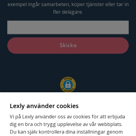
exempel ingår samarbeten, köper tjänster eller tar in
fler delägare.
Lexly använder cookies
Vi på Lexly använder oss av cookies för att erbjuda
dig en bra och trygg upplevelse av vår webbplats.
Följ oss
Du kan själv kontrollera dina inställningar genom