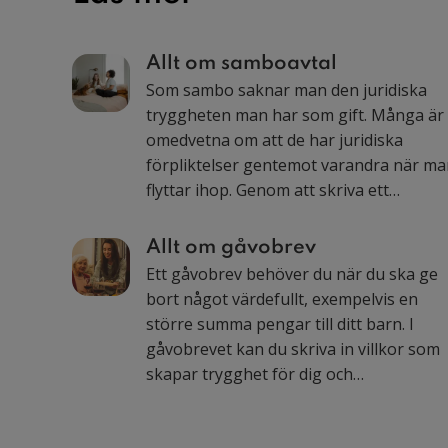
Allt om samboavtal
Som sambo saknar man den juridiska
tryggheten man har som gift. Många är
omedvetna om att de har juridiska
förpliktelser gentemot varandra när m
flyttar ihop. Genom att skriva ett
samboavtal skapar du trygghet för båd
dig själv och din partner och undviker
Allt om gåvobrev
onödiga konflikter i samband med en
Ett gåvobrev behöver du när du ska ge
eventuell separation. Här kan du läsa va
bort något värdefullt, exempelvis en
som är viktigt att tänka på!
större summa pengar till ditt barn. I
gåvobrevet kan du skriva in villkor som
skapar trygghet för dig och
gåvomottagaren.