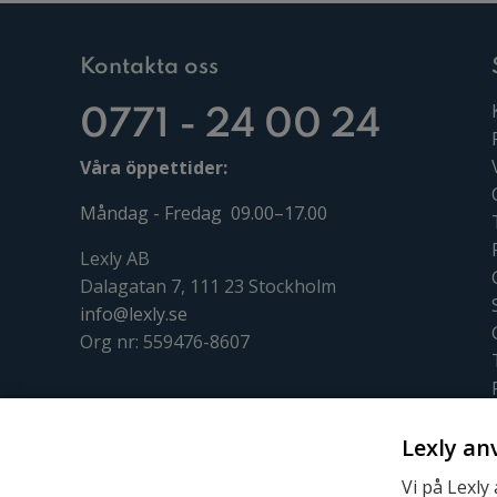
Kontakta oss
0771 - 24 00 24
Våra öppettider:
Måndag - Fredag 09.00–17.00
Lexly AB
Dalagatan 7, 111 23 Stockholm
info@lexly.se
Org nr: 559476-8607
Lexly an
Vi på Lexly