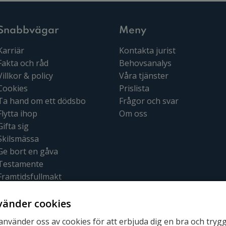
hjälpa dig istället för att en person du
inte känner ska bestämma över dig. Här
kan du läsa om allt som kan vara bra att
Snabbvägar
Meny
veta innan!
Karriär
Kontakta jurist
Fakta och råd
Behovsanalys
Villkor & policy
Våra tjänster
Cookies
Prislista
Ta hand om ett dödsbo
Frågor och svar
Flytta ihop
Om oss
Gifta sig
Skilsmässa
Ge bort en gåva
Testamente
Framtidsfullmakt
Bouppteckning
vänder cookies
 använder oss av cookies för att erbjuda dig en bra och tryg