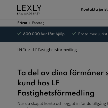
Kontakta jurist
Privat
Företag
600 000 har fått hjälp
Prata med jurist
Nöjd kund-garanti*
Hem
LF Fastighetsförmedling
Ta del av dina förmåner
kund hos LF
Fastighetsförmedling
När du skapat konto och loggat in får du tillgång ti