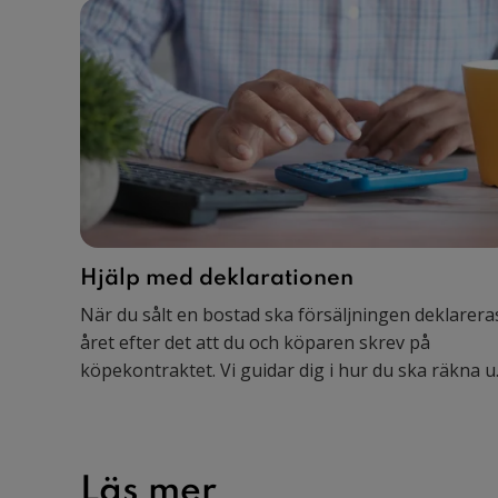
Hjälp med deklarationen
När du sålt en bostad ska försäljningen deklarera
året efter det att du och köparen skrev på
köpekontraktet. Vi guidar dig i hur du ska räkna u
vinsten/förlusten, eventuell vinstskatt, uppskov
och kostnadsavdrag.
Läs mer