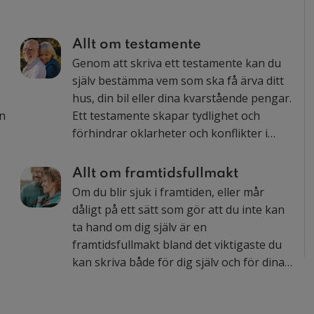
Allt om testamente
Genom att skriva ett testamente kan du
själv bestämma vem som ska få ärva ditt
hus, din bil eller dina kvarstående pengar.
an
Ett testamente skapar tydlighet och
förhindrar oklarheter och konflikter i
e
framtiden. Här kan du läsa om de
vanligaste frågorna våra jurister får om
Allt om framtidsfullmakt
testamenten.
Om du blir sjuk i framtiden, eller mår
d
dåligt på ett sätt som gör att du inte kan
ta hand om dig själv är en
framtidsfullmakt bland det viktigaste du
kan skriva både för dig själv och för dina
närstående. En framtidsfullmakt gör så
att du själv kan bestämma vem som ska