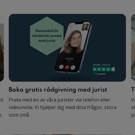
Boka gratis rådgivning med jurist
T
ed
Prata med en av våra jurister via telefon eller
V
videomöte. Vi hjälper dig med dina frågor, stora
s
.
som små.
j
b
b