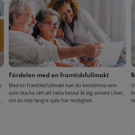
Fördelen med en framtidsfullmakt
B
s
Med en framtidsfullmakt kan du bestämma vem
U
som ska ha rätt att fatta beslut åt dig senare i livet,
k
t
om du inte längre själv har möjlighet.
t
s
e