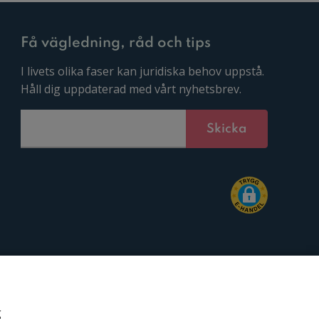
Få vägledning, råd och tips
I livets olika faser kan juridiska behov uppstå.
Håll dig uppdaterad med vårt nyhetsbrev.
g