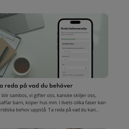
a reda på vad du behöver
i blir sambos, vi gifter oss, kanske skiljer oss,
kaffar barn, köper hus mm. I livets olika faser kan
uridiska behov uppstå. Ta reda på vad du kan
ehöva utifrån hur ditt liv ser ut just nu. Gör
ehovsanalysen gratis online på bara 2 minuter.