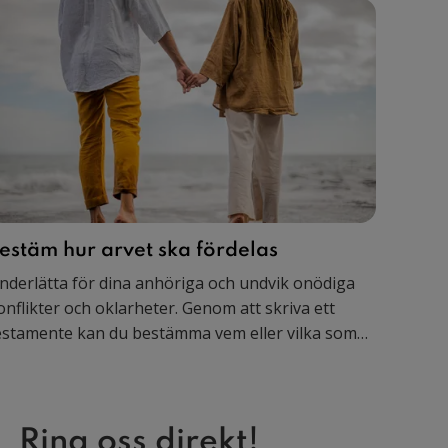
estäm hur arvet ska fördelas
nderlätta för dina anhöriga och undvik onödiga
onflikter och oklarheter. Genom att skriva ett
estamente kan du bestämma vem eller vilka som
ka ärva dig. Utan testamente fördelas ditt arv
nligt arvsordningen.
Ring oss direkt!