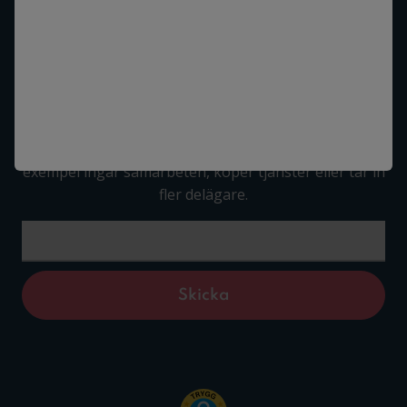
Meny
Hur bra koll har du?
Sköt din business, så förser vi dig med värdefulla tips
i vårt nyhetsbrev. Undvik dyrbara misstag när du till
exempel ingår samarbeten, köper tjänster eller tar in
fler delägare.