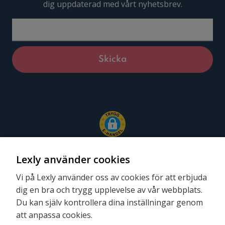
dig uppdaterad med vårt nyhetsbrev.
Lexly använder cookies
Vi på Lexly använder oss av cookies för att erbjuda
dig en bra och trygg upplevelse av vår webbplats.
Följ oss
Du kan själv kontrollera dina inställningar genom
att anpassa cookies.