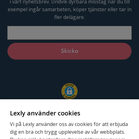
i vårt nyhetsbrev. Undvik dyrbara misstag när du till
exempel ingår samarbeten, köper tjänster eller tar in
fler delägare.
Lexly använder cookies
Vi på Lexly använder oss av cookies för att erbjuda
dig en bra och trygg upplevelse av vår webbplats.
Följ oss