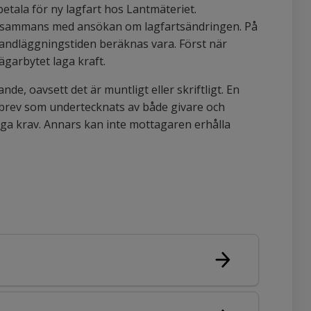
tala för ny lagfart hos Lantmäteriet.
illsammans med ansökan om lagfartsändringen. På
handläggningstiden beräknas vara. Först när
ägarbytet laga kraft.
nde, oavsett det är muntligt eller skriftligt. En
vobrev som undertecknats av både givare och
ga krav. Annars kan inte mottagaren erhålla