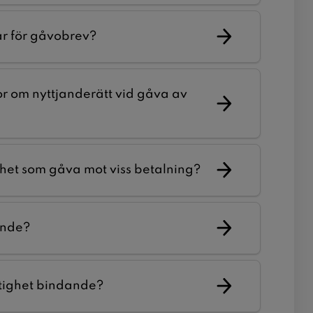
ar för gåvobrev?
lkor om nyttjanderätt vid gåva av
ighet som gåva mot viss betalning?
ande?
astighet bindande?