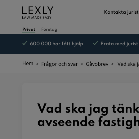
Kontakta jurist
Privat
Företag
600 000 har fått hjälp
Prata med jurist
Nöjd kund-garanti*
Hem
Frågor och svar
Gåvobrev
Vad ska j
Vad ska jag tän
avseende fastig