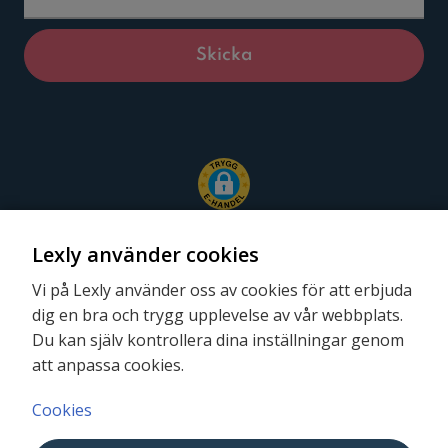
Lexly använder cookies
Vi på Lexly använder oss av cookies för att erbjuda
dig en bra och trygg upplevelse av vår webbplats.
Följ oss
Du kan själv kontrollera dina inställningar genom
att anpassa cookies.
Cookies