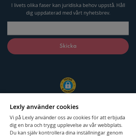
I livets olika faser kan juridiska behov uppstå. Håll
dig uppdaterad med vårt nyhetsbrev.
Lexly använder cookies
Vi på Lexly använder oss av cookies för att erbjuda
dig en bra och trygg upplevelse av vår webbplats.
Följ oss
Du kan själv kontrollera dina inställningar genom