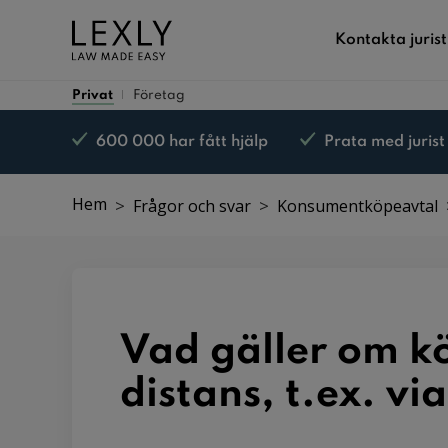
Kontakta jurist
Privat
Företag
600 000 har fått hjälp
Prata med jurist
Nöjd kund-garanti*
Hem
Frågor och svar
Konsumentköpeavtal
Vad gäller om kö
distans, t.ex. vi