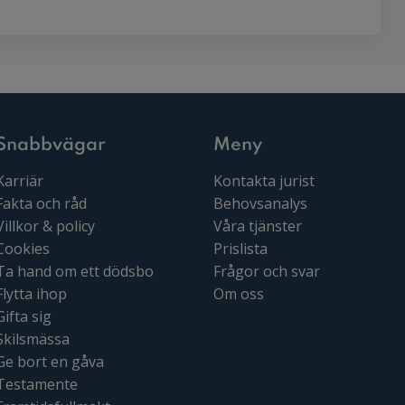
Snabbvägar
Meny
Karriär
Kontakta jurist
Fakta och råd
Behovsanalys
Villkor & policy
Våra tjänster
Cookies
Prislista
Ta hand om ett dödsbo
Frågor och svar
Flytta ihop
Om oss
Gifta sig
Skilsmässa
Ge bort en gåva
Testamente