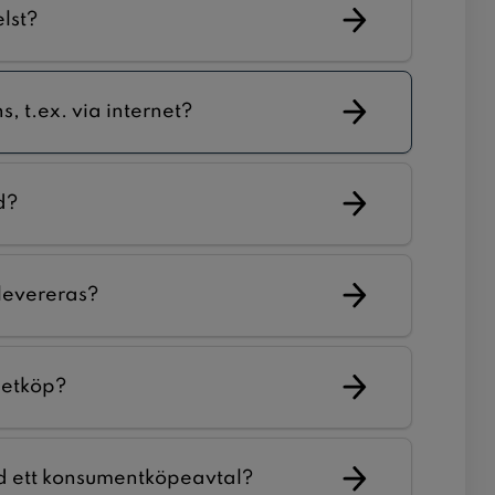
lst?
, t.ex. via internet?
d?
 levereras?
netköp?
ed ett konsumentköpeavtal?