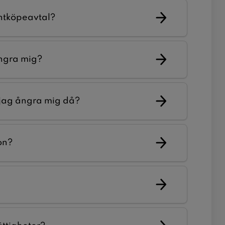
ntköpeavtal?
ångra mig?
n jag ångra mig då?
on?