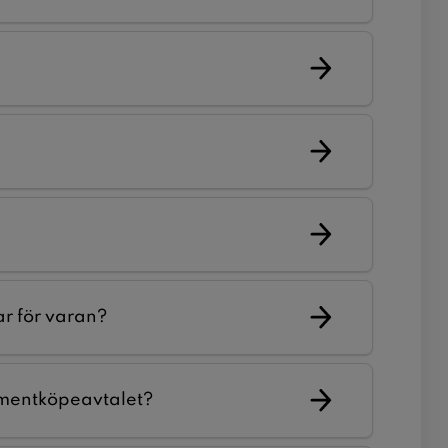
ar för varan?
mentköpeavtalet?