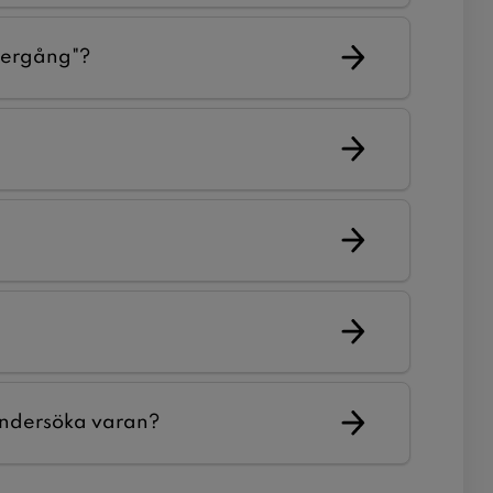
vergång"?
 undersöka varan?