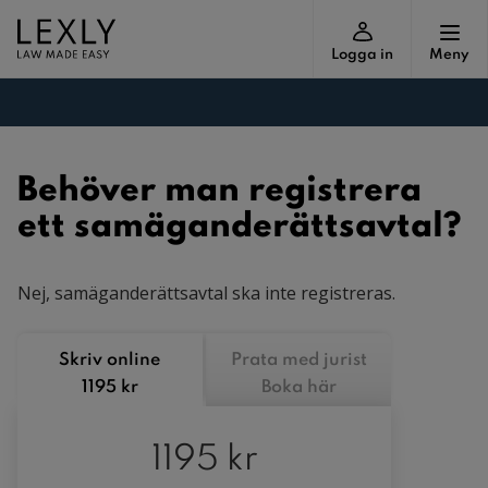
Logga in
Meny
Behöver man registrera
ett samäganderättsavtal?
Nej, samäganderättsavtal ska inte registreras.
Skriv online
Prata med jurist
1195 kr
Boka här
1195 kr