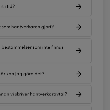
t i tid?
et som hantverkaren gjort?
bestämmelser som inte finns i
r kan jag göra det?
nnan vi skriver hantverkaravtal?