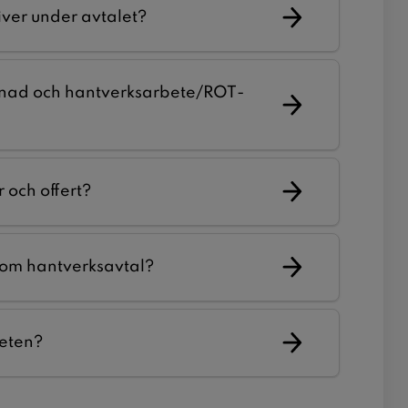
iver under avtalet?
renad och hantverksarbete/ROT-
 och offert?
 om hantverksavtal?
beten?