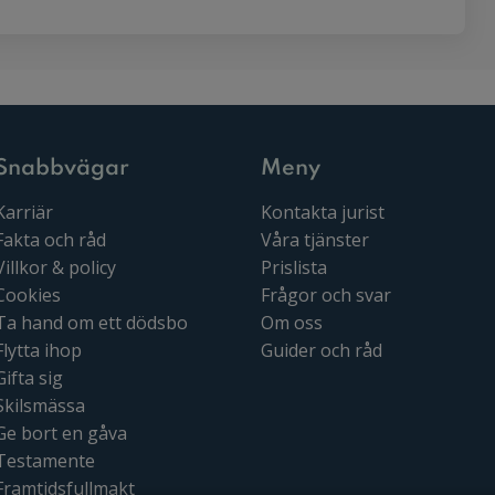
Snabbvägar
Meny
Karriär
Kontakta jurist
Fakta och råd
Våra tjänster
Villkor & policy
Prislista
Cookies
Frågor och svar
Ta hand om ett dödsbo
Om oss
Flytta ihop
Guider och råd
Gifta sig
Skilsmässa
Ge bort en gåva
Testamente
Framtidsfullmakt