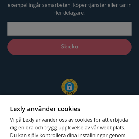
exempel ingår samarbeten, köper tjänster eller tar in
fler delägare.
Lexly använder cookies
Vi på Lexly använder oss av cookies för att erbjuda
dig en bra och trygg upplevelse av vår webbplats.
Följ oss
Du kan själv kontrollera dina inställningar genom